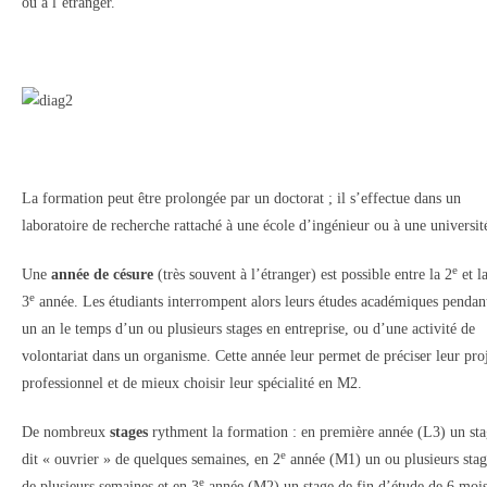
ou à l’étranger.
La formation peut être prolongée par un doctorat ; il s’effectue dans un
laboratoire de recherche rattaché à une école d’ingénieur ou à une universit
e
Une
année de césure
(très souvent à l’étranger) est possible entre la 2
et l
e
3
année. Les étudiants interrompent alors leurs études académiques pendan
un an le temps d’un ou plusieurs stages en entreprise, ou d’une activité de
volontariat dans un organisme. Cette année leur permet de préciser leur pro
professionnel et de mieux choisir leur spécialité en M2.
De nombreux
stages
rythment la formation : en première année (L3) un st
e
dit « ouvrier » de quelques semaines, en 2
année (M1) un ou plusieurs stag
e
de plusieurs semaines et en 3
année (M2) un stage de fin d’étude de 6 moi