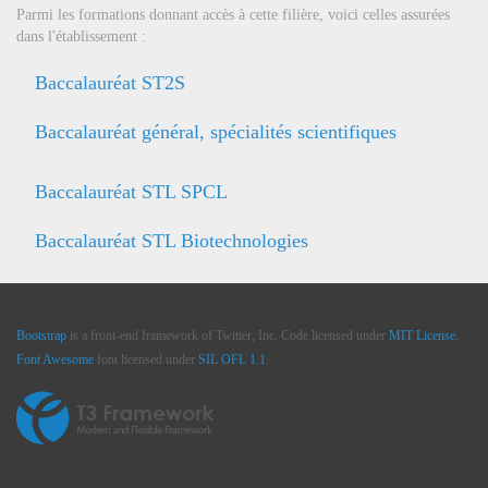
Parmi les formations donnant accès à cette filière, voici celles assurées
dans l'établissement :
Baccalauréat ST2S
Baccalauréat général, spécialités scientifiques
Baccalauréat STL SPCL
Baccalauréat STL Biotechnologies
Bootstrap
is a front-end framework of Twitter, Inc. Code licensed under
MIT License.
Font Awesome
font licensed under
SIL OFL 1.1
.